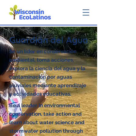
Guardián del Agua
Se un líder en conservación
ambiental, toma acciones,
explora la ciencia del agua y la
contaminación por aguas
pluviales mediante aprendizaje
y actividades educativas.
Be a leader in environmental
conservation, take action and
learn about water science and
stormwater pollution through